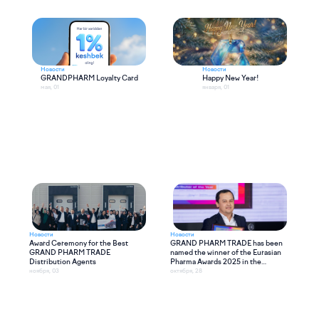
Новости
Новости
GRANDPHARM Loyalty Card
Happy New Year!
мая, 01
января, 01
Новости
Новости
Award Ceremony for the Best
GRAND PHARM TRADE has been
GRAND PHARM TRADE
named the winner of the Eurasian
Distribution Agents
Pharma Awards 2025 in the
category “Distributor of the Year”
ноября, 03
октября, 28