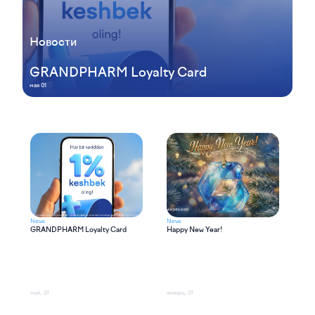
Новости
GRANDPHARM Loyalty Card
мая 01
News
News
New
GRANDPHARM Loyalty Card
Happy New Year!
Awa
GR
Dis
май, 01
январь, 01
нояб