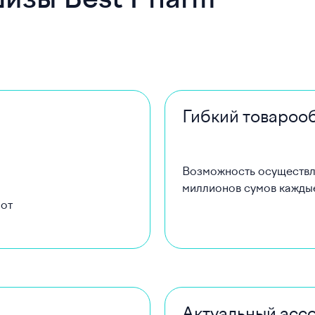
изы Best Pharm
Гибкий товароо
Возможность осуществля
миллионов сумов кажды
 от