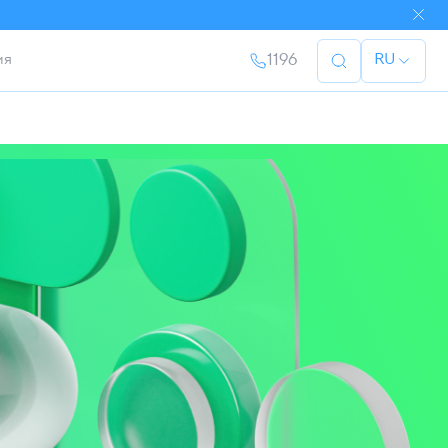
ия
1196
RU