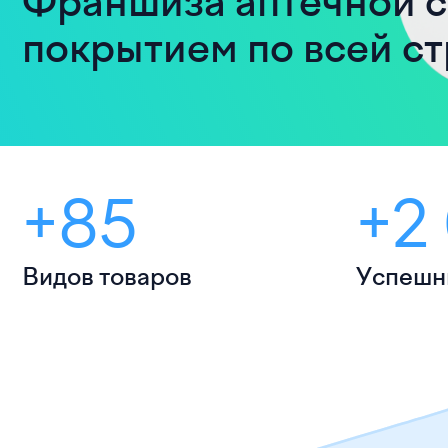
Франшиза аптечной с
покрытием по всей с
+85
+2
Видов товаров
Успешн