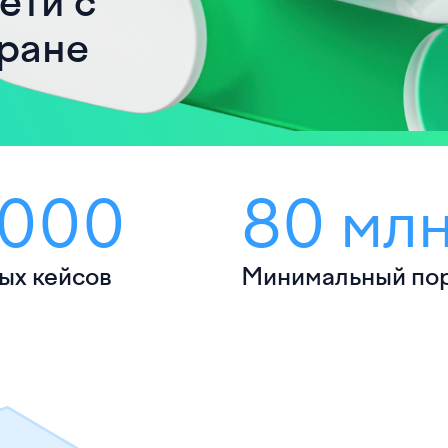
ети с
тране
 000
80 млн
ыx кейсов
Минимальный по